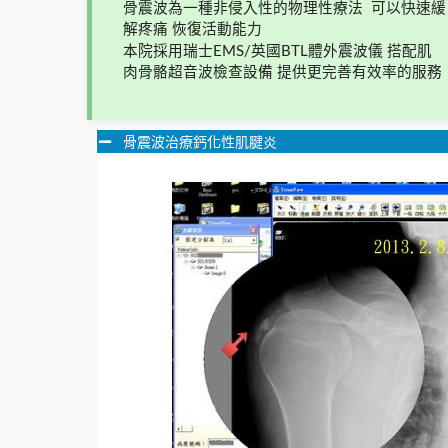
骨震波為一種非侵入性的物理性療法  可以快速緩
解疼痛 恢復活動能力
本院採用瑞士EMS/英國BTL體外震波儀 搭配肌
肉骨骼超音波檢查設備 提供更完善有效率的服務
骨震波治療鈣化性肌腱炎