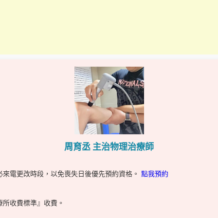
周育丞 主治物理治療師
必來電更改時段，以免喪失日後優先預約資格。
點我預約
療所收費標準』收費。