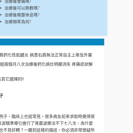
治療後會痛嗎?
治療後可以熱敷嗎?
治療後需要休息嗎?
治療頻率為何?
為右肩鈣化性肌腱炎 病患右肩無法正常自主上舉及外展
 經兩個月八次治療後鈣化病灶明顯消失 疼痛症狀解
其它選擇的!!
子
例子，臨床上也挺常見。很多病友前來求助時覺得很
音波精準導引進行了骨震波療法不下七八次，為什麼
也不見好轉？一聽到這樣的描述，你必須非常懷疑所