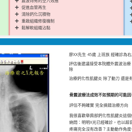
震波特有的空穴效應
促進血管再生
清除鈣化沉積物
重啟組織修復機制
鬆解軟組織沾黏
廖XX先生 45歲 上班族 經確診
評估後建議接受本院體外震波治療
除
治療鈣化性肌腱炎 除了動刀 還是有
骨震波療法成效不如預期的可能因
評估不夠確實 完全搞錯治療方向
我很喜歡舉肩部鈣化性肌腱炎這個
納悶：明明X光已經確診，也以超
疼痛完全沒有改善？主動動作角度