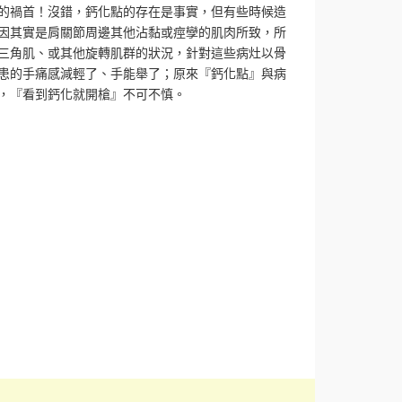
的禍首！沒錯，鈣化點的存在是事實，但有些時候造
因其實是肩關節周邊其他沾黏或痙孿的肌肉所致，所
三角肌、或其他旋轉肌群的狀況，針對這些病灶以骨
患的手痛感減輕了、手能舉了；原來『鈣化點』與病
，『看到鈣化就開槍』不可不慎。