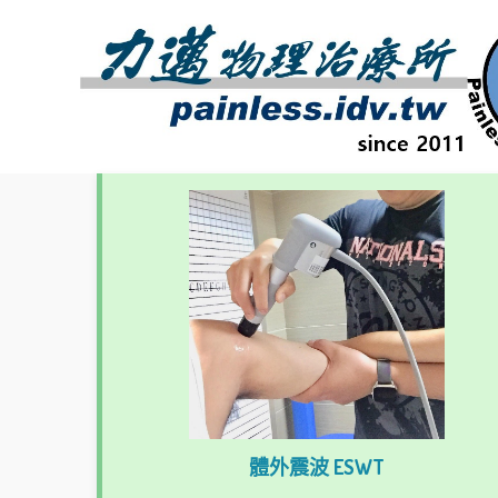
體外震波 ESWT