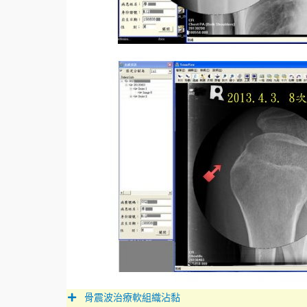
骨震波治療軟組織沾黏